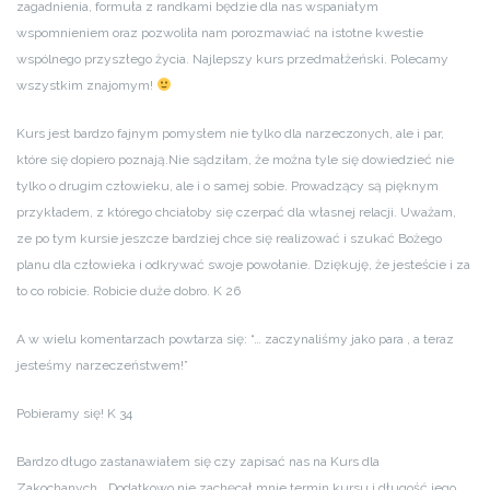
zagadnienia, formuła z randkami będzie dla nas wspaniałym
wspomnieniem oraz pozwoliła nam porozmawiać na istotne kwestie
wspólnego przyszłego życia. Najlepszy kurs przedmałżeński. Polecamy
wszystkim znajomym!
Kurs jest bardzo fajnym pomysłem nie tylko dla narzeczonych, ale i par,
które się dopiero poznają.Nie sądziłam, że można tyle się dowiedzieć nie
tylko o drugim człowieku, ale i o samej sobie. Prowadzący są pięknym
przykładem, z którego chciałoby się czerpać dla własnej relacji. Uważam,
ze po tym kursie jeszcze bardziej chce się realizować i szukać Bożego
planu dla człowieka i odkrywać swoje powołanie. Dziękuję, że jesteście i za
to co robicie. Robicie duże dobro. K 26
A w wielu komentarzach powtarza się: “… zaczynaliśmy jako para , a teraz
jesteśmy narzeczeństwem!”
Pobieramy się! K 34
Bardzo długo zastanawiałem się czy zapisać nas na Kurs dla
Zakochanych….Dodatkowo nie zachęcał mnie termin kursu i długość jego