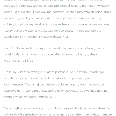
poruszyć, a nie zawsze jest okazja lub pomysł na taką rozmowę. Wykłady
pokazują dużo cieni i blasków małżeństwa, wiele praktycznych porad, dużo
przydatnej wiedzy, która pozwala zrozumieć wiele spraw czy naturę
kobiety i mężczyzny. Wybraliśmy się na ten kurs z polecenia i wszystkim,
którzy planują wspólną przyszłość gorąco polecamy uczestnictwo w
wykładach Pani Magdy i Pana Wiesława. K24
Uważam to za bardzo cenny czas. Dzięki zadaniom na randki, a głównie
dzięki pytaniom o przeszłość przeżyliśmy poważny kryzys, ale go
przetrwaliśmy M. 26
Treści były bardzo rozległe, miałam poczucie, że nie zabrakło żadnego
tematu, który byłby ważny; brak tematów tabu; przekonująca
argumentacja. Chyba najważniejszy by dla mnie przykład małżeństwa
Grabowskich, który sam przez siebie najwięcej uczył i dawał nadzieję na
dobrą przyszłość pełną miłości. K 21
Na początku byłem sceptyczny co do samej idei. Jak tylko usłyszałem, że
potrwa to kilka miesięcy byłem przerażony. Je sądziłem, ze wytrzymam, że