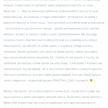
trwania. Ciężko było mi odmówić sobie środowych meczów w Lidze
Mistrzów -)…. Idąc na pierwsze spotkanie zastanawiałem się czy to była
dobra decyzja. Wychodząc z niego wiedziałam, że może być to jedna z
lepszych decyzji w moim życiu. Kurs przerósł wszystkie moje oczekiwanie
– oczywiście w pozytywnym sensie. Sposób prowadzenia kursu był tak
dobrany, że pary w każdym wieku czuły zainteresowanie. Dla naszego
związku (moim zdaniem) był to olbrzymi krok ku wspólnej przyszłości.
Nauczyliśmy się patrzeć na wiele spraw z zupełnie innego punktu
widzenia. Randki pomogły nam jeszcze lepiej poznać siebie nawzajem,
oraz nasze oczekiwania, priorytety itp.. Ciężko mi się oswoić z myślą, że
spotkania się kończą,i środa stanie zwykłą środa , a nie środa z Kursem dla
Zakochanych. Myślę jednak, że w przyszłości będziemy częstymi gośćmi
Waszych konferencji. A ja sam będę gorąco polecał Kurs dla Zakochanych
moim znajomym i wspominał go jako ŚWIETNY CZAS. Kursant K
Bardzo się cieszę, ze uczęszczaliśmy na ten kurs. myślę że to czego się
nauczyliśmy o sobie nawzajem pomoże nam w stworzeniu fajnej rodziny-).
Będę miło wspominać ten czas przygotowań oraz parę prowadzących,