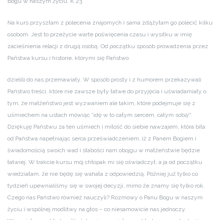
Bogu w naszym życiu. K 23
Na kurs przyszłam z polecenia znajomych i sama zdążyłam go polecić kilku
osobom. Jest to przeżycie warte poświęcenia czasu i wysiłku w imię
zacieśnienia relacji z drugą osobą. Od początku sposób prowadzenia przez
Państwa kursu i historie, którymi się Państwo
dzielili do nas przemawiały. W sposób prosty i z humorem przekazywali
Państwo treści, które nie zawsze były łatwe do przyjęcia i uświadamiały o
tym, że małżeństwo jest wyzwaniem ale takim, które podejmuje się z
uśmiechem na ustach mówiąc ”idę w to całym sercem, całym sobą!”.
Dziękuję Państwu za ten uśmiech i miłość do siebie nawzajem, która biła
od Państwa napełniając serca przeświadczeniem, iż z Panem Bogiem i
świadomością swoich wad i słabości nam obojgu w małżeństwie będzie
łatwiej. W trakcie kursu mój chłopak mi się oświadczył, a ja od początku
wiedziałam, że nie będę się wahała z odpowiedzią. Później już tylko co
tydzień upewnialiśmy się w swojej decyzji, mimo że znamy się tylko rok.
Czego nas Państwo również nauczyli? Rozmowy o Panu Bogu w naszym
życiu i wspólnej modlitwy na głos – co niesamowicie nas jednoczy.