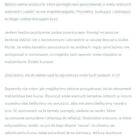
Bardzo cenne przeżycie, które pomogło nam porozmawiać o wielu ważnych
sprawach i ustalić na nie wspólne poglądy. Przydatny, budujący i zbliżający
do Boga i siebie nawzajem kurs.
Jestem bardzo pozytywnie zaskoczona kursem. Pomógł mi jeszcze
bardziej zbliżyć się z narzeczonym i utwierdzić w naszej decyzji o ślubie.
Myślę, że wielu tematów poruszanych na randkach, nigdy sami byśmy nie
zainicjowali w rozmowach, co mogłoby nam sprawić wiele kłopotów w
małżeństwie. Dzięki kursowi
zbliżyliśmy się do siebie i jest to największy owoc tych spotkań. K 27
Doprawdy nie wiem, jak moglibyśmy dobrze przygotować się do sakrament
małżeństwa bez kursu. Poruszył wiele ważnych tematów, których w innym
wypadku albo balibyśmy się poruszyć, albo nie pomyślelibyśmy nawet o
tym. W rozmowach na te tematy pomogły zadania na randki, które
są ciekawie pomyślane i skłaniają do refleksji. Niedzielne wieczory, w które
odbywaliśmy randki, są już do tego stopnia “nasze”, że chcemy po
zakończeniu kursu nadal poświęcać je na rozmowy, lektury duchowe,