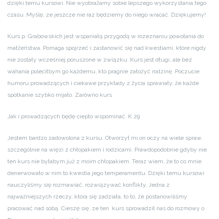
dzięki temu kursowi. Nie wyobrażamy sobie lepszego wykorzystania tego
czasu. Myślę, ze jeszcze nie raz będziemy do niego wracać. Dziękujemy!
Kurs p. Grabowskich jest wspaniałą przygodą w rozeznaniu powołania do
małżeństwa. Pomaga spojrzeć i zastanowić się nad kwestiami, które nigdy
nie zostały wcześniej poruszone w związku. Kurs jest długi, ale bez
wahania poleciłbym go każdemu, kto pragnie założyć rodzinę. Poczucie
humoru prowadzących i ciekawe przykłady z życia sprawiały, że każde
spotkanie szybko mijało. Zarówno kurs
Jak i prowadzących będę ciepło wspominać. K 29
Jestem bardzo zadowolona z kursu. Otworzył mi on oczy na wiele spraw,
szczególnie na więzi z chłopakiem i rodzicami. Prawdopodobnie gdyby nie
ten kurs nie byłabym już z moim chłopakiem. Teraz wiem, że to co mnie
denerwowało w nim to kwestia jego temperamentu. Dzięki temu kursowi
nauczyliśmy się rozmawiać, rozwiązywać konflikty. Jedna z
najważniejszych rzeczy, która się zadziała, to to, że postanowiliśmy
pracować nad sobą. Cieszę się, ze ten kurs sprowadził nas do rozmowy o