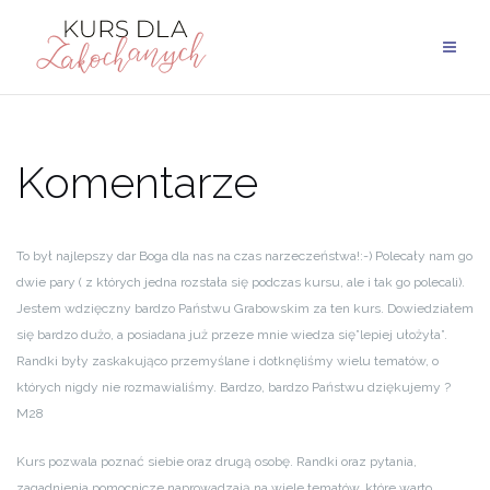
Przejdź
do
treści
Komentarze
To był najlepszy dar Boga dla nas na czas narzeczeństwa!:-) Polecały nam go
dwie pary ( z których jedna rozstała się podczas kursu, ale i tak go polecali).
Jestem wdzięczny bardzo Państwu Grabowskim za ten kurs. Dowiedziałem
się bardzo dużo, a posiadana już przeze mnie wiedza się”lepiej ułożyła”.
Randki były zaskakująco przemyślane i dotknęliśmy wielu tematów, o
których nigdy nie rozmawialiśmy. Bardzo, bardzo Państwu dziękujemy ?
M28
Kurs pozwala poznać siebie oraz drugą osobę. Randki oraz pytania,
zagadnienia pomocnicze naprowadzają na wiele tematów, które warto