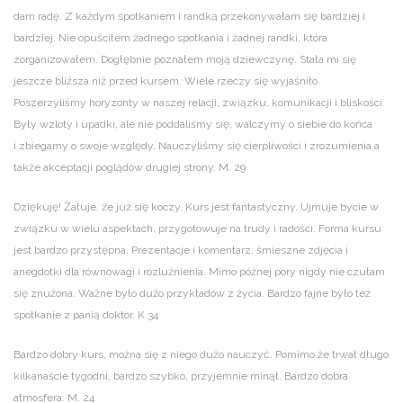
dam radę. Z każdym spotkaniem i randką przekonywałam się bardziej i
bardziej. Nie opuściłem żadnego spotkania i żadnej randki, która
zorganizowałem. Dogłębnie poznałem moją dziewczynę. Stała mi się
jeszcze bliższa niż przed kursem. Wiele rzeczy się wyjaśniło.
Poszerzyliśmy horyzonty w naszej relacji, związku, komunikacji i bliskości.
Były wzloty i upadki, ale nie poddaliśmy się, walczymy o siebie do końca
i zbiegamy o swoje względy. Nauczyliśmy się cierpliwości i zrozumienia a
także akceptacji poglądów drugiej strony. M. 29
Dziękuję! Żałuje, że już się koczy. Kurs jest fantastyczny. Ujmuje bycie w
związku w wielu aspektach, przygotowuje na trudy i radości. Forma kursu
jest bardzo przystępna. Prezentacje i komentarz, śmieszne zdjęcia i
anegdotki dla równowagi i rozluźnienia. Mimo późnej pory nigdy nie czułam
się znużona. Ważne było dużo przykładów z życia. Bardzo fajne było też
spotkanie z panią doktor. K 34
Bardzo dobry kurs, można się z niego dużo nauczyć. Pomimo że trwał długo
kilkanaście tygodni, bardzo szybko, przyjemnie minął. Bardzo dobra
atmosfera. M. 24