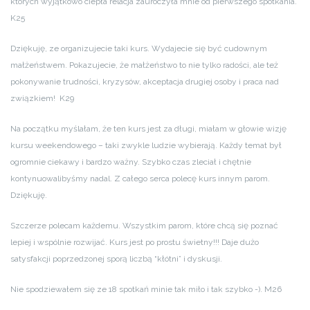
których wyjątkowo ciepła relacja zauroczyła mnie od pierwszego spotkania.
K25
Dziękuję, ze organizujecie taki kurs. Wydajecie się być cudownym
małżeństwem. Pokazujecie, że małżeństwo to nie tylko radości, ale też
pokonywanie trudności, kryzysów, akceptacja drugiej osoby i praca nad
związkiem! K29
Na początku myślałam, że ten kurs jest za długi, miałam w głowie wizję
kursu weekendowego – taki zwykle ludzie wybierają. Każdy temat był
ogromnie ciekawy i bardzo ważny. Szybko czas zleciał i chętnie
kontynuowalibyśmy nadal. Z całego serca polecę kurs innym parom.
Dziękuję.
Szczerze polecam każdemu. Wszystkim parom, które chcą się poznać
lepiej i wspólnie rozwijać. Kurs jest po prostu świetny!!! Daje dużo
satysfakcji poprzedzonej sporą liczbą “kłótni” i dyskusji.
Nie spodziewałem się ze 18 spotkań minie tak miło i tak szybko -). M26