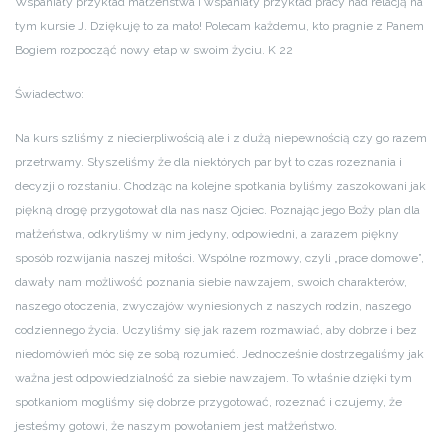
Wspaniały przykład małżeństwa i wspaniały przykład pracy nad relacją na
tym kursie J. Dziękuję to za mało! Polecam każdemu, kto pragnie z Panem
Bogiem rozpocząć nowy etap w swoim życiu. K 22
Świadectwo:
Na kurs szliśmy z niecierpliwością ale i z dużą niepewnością czy go razem
przetrwamy. Słyszeliśmy że dla niektórych par był to czas rozeznania i
decyzji o rozstaniu. Chodząc na kolejne spotkania byliśmy zaszokowani jak
piękną drogę przygotował dla nas nasz Ojciec. Poznając jego Boży plan dla
małżeństwa, odkryliśmy w nim jedyny, odpowiedni, a zarazem piękny
sposób rozwijania naszej miłości. Wspólne rozmowy, czyli „prace domowe”,
dawały nam możliwość poznania siebie nawzajem, swoich charakterów,
naszego otoczenia, zwyczajów wyniesionych z naszych rodzin, naszego
codziennego życia. Uczyliśmy się jak razem rozmawiać, aby dobrze i bez
niedomówień móc się ze sobą rozumieć. Jednocześnie dostrzegaliśmy jak
ważna jest odpowiedzialność za siebie nawzajem. To właśnie dzięki tym
spotkaniom mogliśmy się dobrze przygotować, rozeznać i czujemy, że
jesteśmy gotowi, że naszym powołaniem jest małżeństwo.