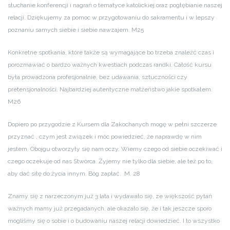
słuchanie konferencji i nagrań o tematyce katolickiej oraz pogłębianie naszej
relacji. Dziękujemy za pomoc w przygotowaniu do sakramentu i w lepszy
poznaniu samych siebie i siebie nawzajem. M25
Konkretne spotkania, które także są wymagające bo trzeba znaleźć czas i
porozmawiać o bardzo ważnych kwestiach podczas randki. Całość kursu
była prowadzona profesjonalnie, bez udawania, sztuczności czy
pretensjonalności. Najbardziej autentyczne małżeństwo jakie spotkałem.
M26
Dopiero po przygodzie z Kursem dla Zakochanych mogę w pełni szczerze
przyznać , czym jest związek i móc powiedzieć, że naprawdę w nim
jestem. Obojgu otworzyły się nam oczy. Wiemy czego od siebie oczekiwać i
czego oczekuje od nas Stwórca. Żyjemy nie tylko dla siebie, ale też po to,
aby dać siłę do życia innym. Bóg zapłać. M. 28
Znamy się z narzeczonym już 3 lata i wydawało się, ze większość pytań
ważnych mamy już przegadanych, ale okazało się, że i tak jeszcze sporo
mogliśmy się o sobie i o budowaniu naszej relacji dowiedzieć. I to wszystko