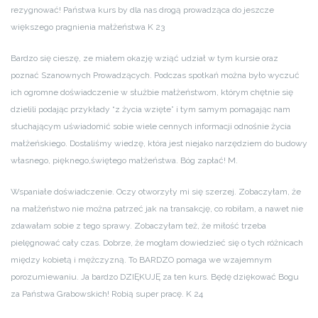
rezygnować! Państwa kurs by dla nas drogą prowadząca do jeszcze
większego pragnienia małżeństwa K 23
Bardzo się cieszę, ze miałem okazję wziąć udział w tym kursie oraz
poznać Szanownych Prowadzących. Podczas spotkań można było wyczuć
ich ogromne doświadczenie w służbie małżeństwom, którym chętnie się
dzielili podając przykłady “z życia wzięte” i tym samym pomagając nam
słuchającym uświadomić sobie wiele cennych informacji odnośnie życia
małżeńskiego. Dostaliśmy wiedzę, która jest niejako narzędziem do budowy
własnego, pięknego,świętego małżeństwa. Bóg zapłać! M.
Wspaniałe doświadczenie. Oczy otworzyły mi się szerzej. Zobaczyłam, że
na małżeństwo nie można patrzeć jak na transakcję, co robiłam, a nawet nie
zdawałam sobie z tego sprawy. Zobaczyłam też, że miłość trzeba
pielęgnować cały czas. Dobrze, że mogłam dowiedzieć się o tych różnicach
między kobietą i mężczyzną. To BARDZO pomaga we wzajemnym
porozumiewaniu. Ja bardzo DZIĘKUJĘ za ten kurs. Będę dziękować Bogu
za Państwa Grabowskich! Robią super pracę. K 24