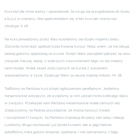
Kurs był dla mnie ważny i spowodował, że czuję się przygotowana do ślubu
a to już w czerwcu. Nie spodziewałam się, e ten kurs tak mocno nas
zbuduje. K 26
Na kurs prowadzony przez Was wybraliśmy się dzięki mojemu bratu.
Zdziwiła mnie ilość spotkań (czas trwania kursu). Teraz wiem, ze nie żałuję
żadnej godziny spędzonej na kursie. Dzięki Wam zacząłem patrzeć na nasz
związek inaczej, lepiej, z większym zrozumieniem tego, co się między
nami dzieje. Wiele zasad zasłyszanych na kursie z sukcesem
wprowadzamy w życie. Dziękuję Wam za naukę mądrej miłości. M. 28
Trafiliśmy na Państwa kurs dzięki ogłoszeniom parafialnym. Jesteśmy
niesamowicie wdzięczni, że wzięliśmy w nim udział mimo krótkiego stażu
w związku. Przekazali nam Państwo niesamowicie wiele cennych rad.
Zobaczyliśmy na Pastwa przykładzie, że można tworzyć trwałe
i szczęśliwe (!) związki. Są Państwo inspiracją do pracy nad sobą i relacją.
Lubiliśmy długo rozmawiać już przed kursem, ale w jego trakcie
potrafiliśmy kilka godzin omawiać spotkania. I nie zamierzamy z tego