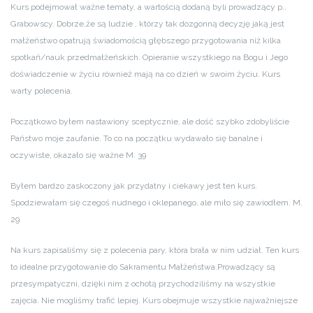
Kurs podejmował ważne tematy, a wartością dodaną byli prowadzący p..
Grabowscy. Dobrze,że są ludzie , którzy tak dozgonną decyzję jaką jest
małżeństwo opatrują świadomością głębszego przygotowania niż kilka
spotkań/nauk przedmałżeńskich. Opieranie wszystkiego na Bogu i Jego
doświadczenie w życiu również mają na co dzień w swoim życiu. Kurs
warty polecenia.
Początkowo byłem nastawiony sceptycznie, ale dość szybko zdobyliście
Państwo moje zaufanie. To co na początku wydawało się banalne i
oczywiste, okazało się ważne M. 39
Byłem bardzo zaskoczony jak przydatny i ciekawy jest ten kurs.
Spodziewałam się czegoś nudnego i oklepanego, ale miło się zawiodłem. M.
29
Na kurs zapisaliśmy się z polecenia pary, która brała w nim udział. Ten kurs
to idealne przygotowanie do Sakramentu Małżeństwa.Prowadzący są
przesympatyczni, dzięki nim z ochotą przychodziliśmy na wszystkie
zajęcia. Nie mogliśmy trafić lepiej. Kurs obejmuje wszystkie najważniejsze